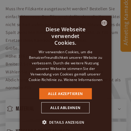
Afmeting Kamado
Muss Ihre Filzkante ausgetauscht werden? Bestellen Sie
einfach hier neue. Der Filz sorgt dafür, dass die Keramikteile
nicht so hart aufeinander fallen. Darüber hinaus hält es den
Diese Webseite
Spalt zwischen Behälter und Deckel luftdicht. 2x Filz zum
verwendet
DUTCH
Ersetzen Ihres Kamado (inkl. Klebekante).
Cookies.
Größe:
GERMAN
Wir verwenden Cookies, um die
Höhe: 176 cm
Benutzerfreundlichkeit unserer Website zu
ENGLISH
verbessern. Durch die weitere Nutzung
Breite: 2,5 cm
unserer Webseite stimmen Sie der
Wählen Sie die
Glasfaserdichtung
für eine bessere
Verwendung von Cookies gemäß unserer
Cookie-Richtlinie zu.
Weitere Informationen
Abdichtung Ihres Kamados, die viel verschleißfester ist als
normaler Filz.
ALLE AKZEPTIEREN
ALLE ABLEHNEN
Material
DETAILS ANZEIGEN