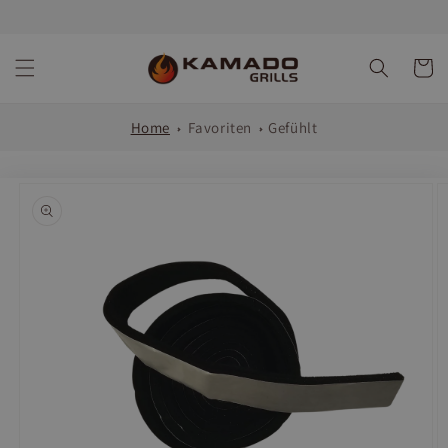
Direkt
zum
Inhalt
Warenko
Home
Favoriten
Gefühlt
oduktinformationen
ringen