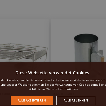
Diese Webseite verwendet Cookies.
nden Cookies, um die Benutzerfreundlichkeit unserer Website zu verbessern.
zung unserer Webseite stimmen Sie der Verwendung von Cookies gemäß uns
Ausverkauft
Richtlinie zu.
Weitere Informationen
ger Kamado
Holzkohlestarter
€21,95
Normaler
ALLE AKZEPTIEREN
ALLE ABLEHNEN
Preis