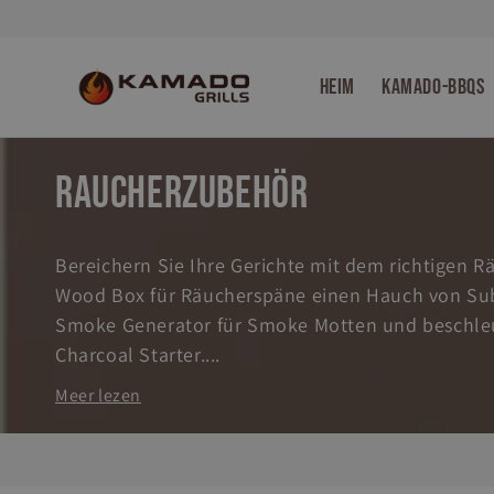
Direkt
zum
Inhalt
Heim
Kamado-BBQs
K
Raucherzubehör
a
Bereichern Sie Ihre Gerichte mit dem richtigen 
t
Wood Box für Räucherspäne einen Hauch von Subt
Smoke Generator für Smoke Motten und beschleu
e
Charcoal Starter....
Meer lezen
g
o