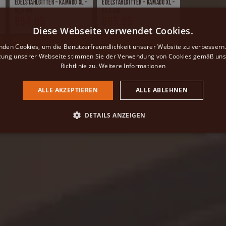
Edelstahlgitter – Kamado XL –
Edelstahlgitter – Kamado XL –
52,5 cm
52,5 cm
€54,95
€65,95
Normaler
Normaler
Diese Webseite verwendet Cookies.
Preis
Preis
Ausverkauft
Ausverkauft
nden Cookies, um die Benutzerfreundlichkeit unserer Website zu verbessern.
zung unserer Webseite stimmen Sie der Verwendung von Cookies gemäß uns
Richtlinie zu.
Weitere Informationen
ALLE AKZEPTIEREN
ALLE ABLEHNEN
DETAILS ANZEIGEN