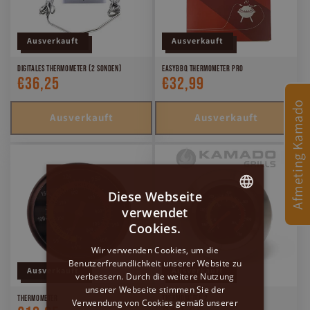
Ausverkauft
Ausverkauft
Digitales Thermometer (2 Sonden)
EasyBBQ Thermometer Pro
€36,25
€32,99
Normaler
Normaler
Preis
Preis
Afmeting Kamado
Ausverkauft
Ausverkauft
Diese Webseite
verwendet
DUTCH
Cookies.
GERMAN
Wir verwenden Cookies, um die
Benutzerfreundlichkeit unserer Website zu
ENGLISH
Ausverkauft
Ausverkauft
verbessern. Durch die weitere Nutzung
unserer Webseite stimmen Sie der
Thermometer
Thermometer 2
Verwendung von Cookies gemäß unserer