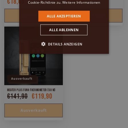
€18,65
€18,65
Normaler
Normaler
Cookie-Richtlinie zu.
Weitere Informationen
Preis
Preis
Ausverkauft
Ausverkauft
ALLE AKZEPTIEREN
ALLE ABLEHNEN
DETAILS ANZEIGEN
Ausverkauft
Meater Plus Funk-Thermometer (50 m)
€141,90
€119,90
Normaler
Verkaufspreis
Preis
Ausverkauft