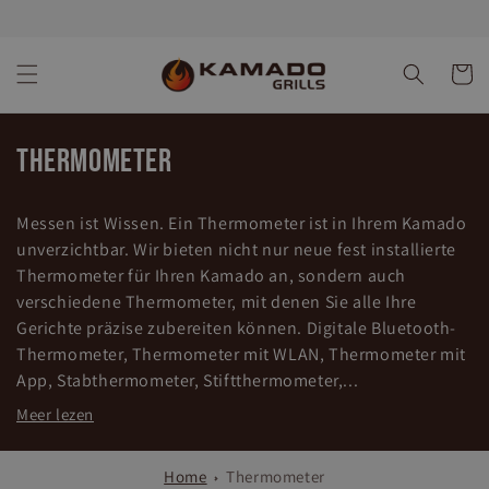
Direkt
zum
Inhalt
Warenko
K
Thermometer
a
Messen ist Wissen. Ein Thermometer ist in Ihrem Kamado
t
unverzichtbar. Wir bieten nicht nur neue fest installierte
Thermometer für Ihren Kamado an, sondern auch
e
verschiedene Thermometer, mit denen Sie alle Ihre
g
Gerichte präzise zubereiten können. Digitale Bluetooth-
Thermometer, Thermometer mit WLAN, Thermometer mit
o
App, Stabthermometer, Stiftthermometer,...
r
Meer lezen
i
Home
Thermometer