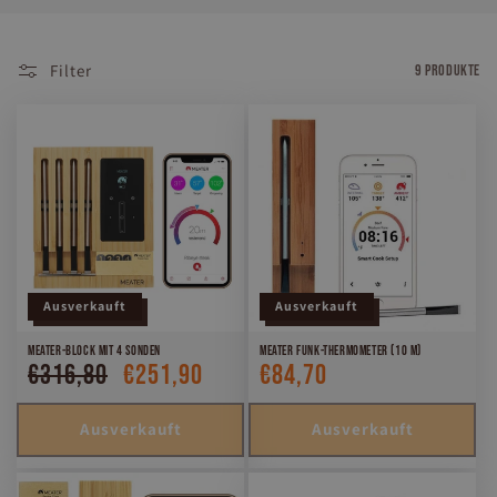
e
:
Filter
9 Produkte
Ausverkauft
Ausverkauft
Meater-Block mit 4 Sonden
Meater Funk-Thermometer (10 m)
€316,80
€251,90
€84,70
Normaler
Verkaufspreis
Normaler
Preis
Preis
Ausverkauft
Ausverkauft