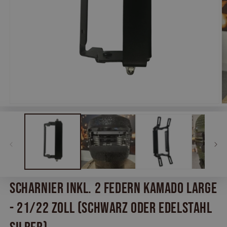
Medien
M
1
2
in
in
Modal
M
öffnen
öf
Scharnier inkl. 2 Federn Kamado Large
- 21/22 Zoll (Schwarz oder Edelstahl