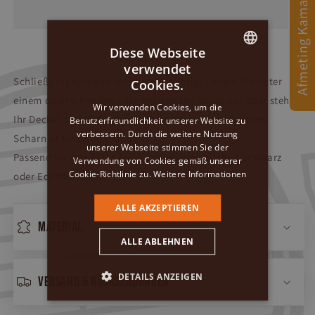
Afmeting Kamado
Diese Webseite
verwendet
DUTCH
Schließt Ihr Kamado nicht mehr richtig? Leiden Sie unter
Cookies.
GERMAN
einem quietschenden oder knarrenden Scharnier oder steht
Wir verwenden Cookies, um die
Ihr Deckel schief? Finden Sie hier ein passendes neues
Benutzerfreundlichkeit unserer Website zu
ENGLISH
verbessern. Durch die weitere Nutzung
Scharnier für Ihren Kamado!
unserer Webseite stimmen Sie der
Passend für den 21/22 Zoll Kamado
erhältlich in Schwarz
Verwendung von Cookies gemäß unserer
Cookie-Richtlinie zu.
Weitere Informationen
oder Edelstahlsilber.
ALLE AKZEPTIEREN
Material
ALLE ABLEHNEN
DETAILS ANZEIGEN
Versand & Rücksendungen