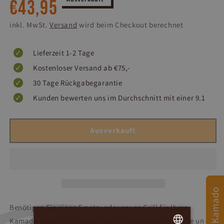
€43,95
Preis
inkl. MwSt.
Versand
wird beim Checkout berechnet
Lieferzeit 1-2 Tage
Kostenloser Versand ab €75,-
30 Tage Rückgabegarantie
Kunden bewerten uns im Durchschnitt mit einer 9.1
Ausverkauft
Benötigen Sie einen Ersatz- oder neuen Grill für Ihren
Kamado oder Grill? Finden Sie hier die passende Größe und