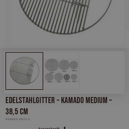
M
2
in
M
öf
Medien
1
in
Modal
öffnen
Edelstahlgitter – Kamado Medium –
38,5 cm
KAMADO GRILLS
Normaler
Ausverkauft