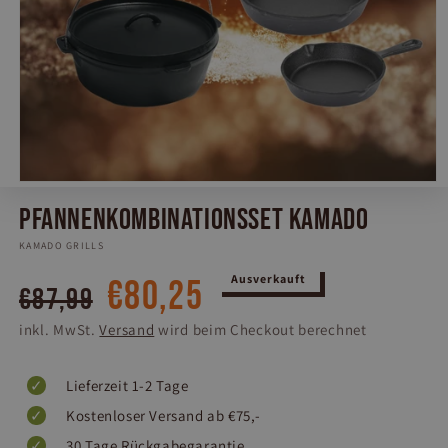
Medien
1
Pfannenkombinationsset Kamado
in
Modal
KAMADO GRILLS
öffnen
Normaler
Verkaufspreis
Ausverkauft
€80,25
€87,99
Preis
inkl. MwSt.
Versand
wird beim Checkout berechnet
Lieferzeit 1-2 Tage
Kostenloser Versand ab €75,-
30 Tage Rückgabegarantie