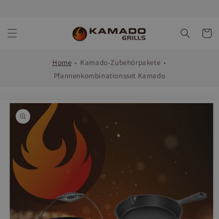
Direkt
zum
Inhalt
Warenko
Home
Kamado-Zubehörpakete
Pfannenkombinationsset Kamado
oduktinformationen
ringen