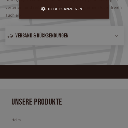
verteilen, und reiben Sie sie gründlich mit einem fusselfreien
DETAILS ANZEIGEN
Tuch ab.
Versand & Rücksendungen
UNSERE PRODUKTE
Heim