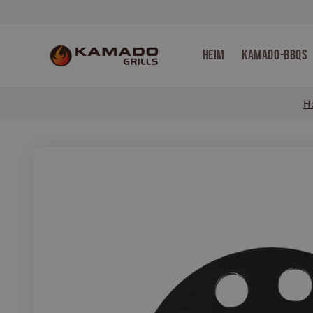
Direkt
zum
Inhalt
Heim
Kamado-BBQs
H
Zu
Produktinformationen
springen