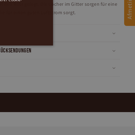
 den Rost gelegt. Die Löcher im Gitter sorgen für eine
GERMAN
die für einen guten Luftstrom sorgt.
ENGLISH
Rücksendungen