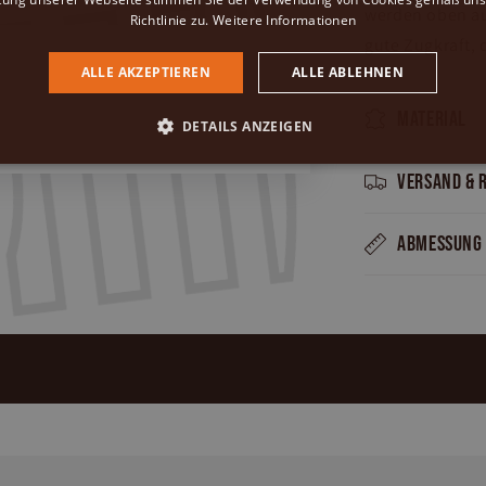
werden oben auf
Richtlinie zu.
Weitere Informationen
gute Zugkraft, 
ALLE AKZEPTIEREN
ALLE ABLEHNEN
Material
DETAILS ANZEIGEN
Versand & 
Abmessung