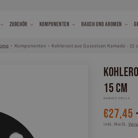
Zubehör
Komponenten
Rauch und Aromen
G
ome
Komponenten
Kohlerost aus Gusseisen Kamado - 15 
Kohlero
15 cm
KAMADO GRILLS
Normaler
€27,45
Preis
inkl. MwSt.
Vers