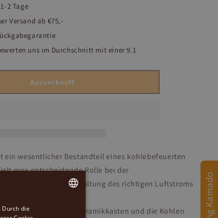
t 1-2 Tage
er Versand ab €75,-
Rückgabegarantie
werten uns im Durchschnitt mit einer 9.1
Ausverkauft
st ein wesentlicher Bestandteil eines kohlebefeuerten
elt eine entscheidende Rolle bei der
Afmeting Kamado
ng und der Aufrechterhaltung des richtigen Luftstroms
ale Verbrennung.
 Durch die
DUTCH
efindet sich unten im Keramikkasten und die Kohlen
erer Cookie-