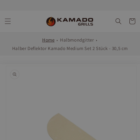
Direkt
zum
Inhalt
Warenko
Home
Halbmondgitter
Halber Deflektor Kamado Medium Set 2 Stück - 30,5 cm
oduktinformationen
ringen