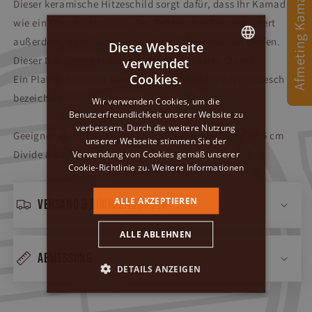
Afmeting Kamado
Dieser keramische Hitzeschild sorgt dafür, dass Ihr Kamado
wie ein Ofen funktioniert. Der Telleraufsteller verhindert
außerdem, dass Flammen auf Ihre Zubereitungen treffen.
Diese Webseite
Dieser Deflektor hat einen extra dicken Stein (2 cm)!
verwendet
DUTCH
Cookies.
Ein Plattenbelichter wird auch als Deflektor oder Hitzeschild
GERMAN
bezeichnet.
Wir verwenden Cookies, um die
Benutzerfreundlichkeit unserer Website zu
ENGLISH
verbessern. Durch die weitere Nutzung
Geeignet als halber Deflektor im Medium 36,5 und 39,5 cm
unserer Webseite stimmen Sie der
Divide & Conquer / flexiblen Kochsystem.
Verwendung von Cookies gemäß unserer
Cookie-Richtlinie zu.
Weitere Informationen
ALLE AKZEPTIEREN
Versand & Rücksendungen
ALLE ABLEHNEN
Abmessung
DETAILS ANZEIGEN