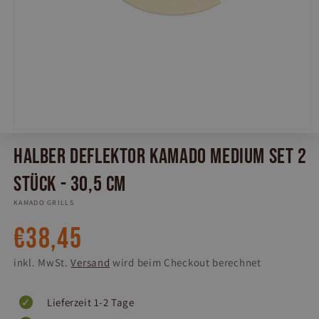
Medien
1
Halber Deflektor Kamado Medium Set 2
in
Modal
öffnen
Stück - 30,5 cm
KAMADO GRILLS
Normaler
€38,45
Preis
inkl. MwSt.
Versand
wird beim Checkout berechnet
Lieferzeit 1-2 Tage