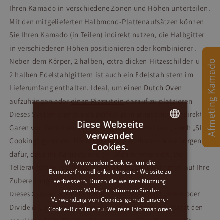
Ihren Kamado in verschiedene Zonen und Höhen unterteilen.
Mit den mitgelieferten Halbmond-Plattenaufsätzen können
Sie Ihren Kamado (in Teilen) indirekt nutzen, die Halbgitter
in verschiedenen Höhen positionieren oder kombinieren.
Neben dem Körper, 2 halben, extra dicken Hitzeschilden und
Afmeting Kamado
2 halben Edelstahlgittern ist auch ein Edelstahlstern im
Lieferumfang enthalten. Ideal, um einen
Dutch Oven
aufzuhängen oder
einen Pizzastein
darauf zu platzieren.
Dieses System eignet sich perfekt zum langsamen, indirekten
Diese Webseite
Garen von Gerichten bei niedrigen Temperaturen, auch „Slow
verwendet
DUTCH
Cooking“ genannt. Diese keramischen Hitzeschilde sorgen
Cookies.
dafür, dass Ihr Kamado wie ein Ofen funktioniert. Der
GERMAN
Wir verwenden Cookies, um die
Telleraufsteller verhindert außerdem, dass Flammen auf Ihre
Benutzerfreundlichkeit unserer Website zu
ENGLISH
Zubereitungen treffen.
verbessern. Durch die weitere Nutzung
unserer Webseite stimmen Sie der
Dieses System wird auch Multi Level Cooking System oder
Verwendung von Cookies gemäß unserer
Divide & Conquer Cooking System genannt und ersetzt den
Cookie-Richtlinie zu.
Weitere Informationen