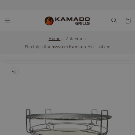
Direkt
zum
Inhalt
Warenko
Home
Zubehör
Flexibles Kochsystem Kamado M/L - 44 cm
oduktinformationen
ringen