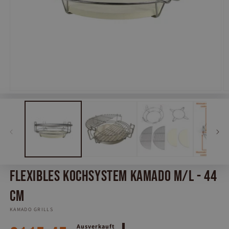
Medien
M
1
2
in
in
Modal
M
öffnen
öf
Flexibles Kochsystem Kamado M/L - 44
cm
KAMADO GRILLS
Normaler
Ausverkauft