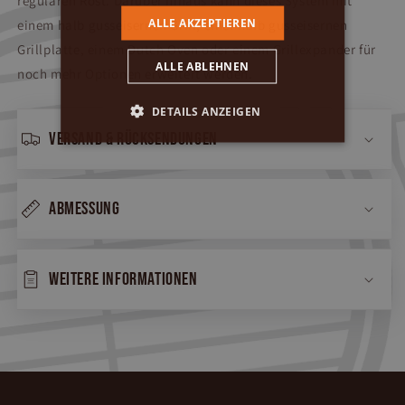
regulären Rost. Darüber hinaus kann dieses System mit
ALLE AKZEPTIEREN
einem halb gusseisernen Grill, einer halb gusseisernen
Grillplatte, einem Dutch Oven oder einem Grillexpander für
ALLE ABLEHNEN
noch mehr Optionen erweitert werden.
DETAILS ANZEIGEN
Versand & Rücksendungen
Abmessung
Weitere Informationen