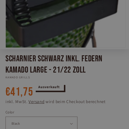
Medien
1
Scharnier Schwarz inkl. Federn
in
Modal
öffnen
Kamado Large - 21/22 Zoll
KAMADO GRILLS
Normaler
Ausverkauft
€41,75
Preis
inkl. MwSt.
Versand
wird beim Checkout berechnet
Color