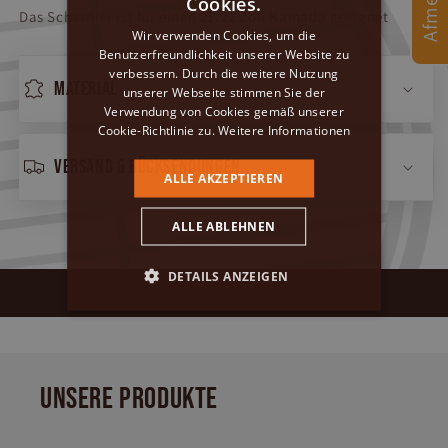
Cookies.
Das Scharnier ist für einen 21/22 Zoll Kamado geeignet
GERMAN
Wir verwenden Cookies, um die
Benutzerfreundlichkeit unserer Website zu
ENGLISH
verbessern. Durch die weitere Nutzung
Material
unserer Webseite stimmen Sie der
Verwendung von Cookies gemäß unserer
Cookie-Richtlinie zu.
Weitere Informationen
Versand & Rücksendungen
ALLE AKZEPTIEREN
ALLE ABLEHNEN
DETAILS ANZEIGEN
UNSERE PRODUKTE