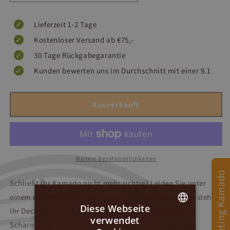
Lieferzeit 1-2 Tage
Kostenloser Versand ab €75,-
30 Tage Rückgabegarantie
Kunden bewerten uns im Durchschnitt mit einer 9.1
Ausverkauft
Weitere Bezahlmöglichkeiten
Afmeting Kamado
Schließt Ihr Kamado nicht mehr richtig? Leiden Sie unter
einem quietschenden oder knarrenden Scharnier oder steht
Diese Webseite
Ihr Deckel schief? Finden Sie hier ein passendes neues
verwendet
Scharnier für Ihren Kamado!
DUTCH