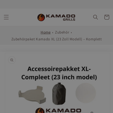
Direkt
zum
Inhalt
Warenko
Home
Zubehör
Zubehörpaket Kamado XL (23 Zoll Modell) – Komplett
oduktinformationen
ringen