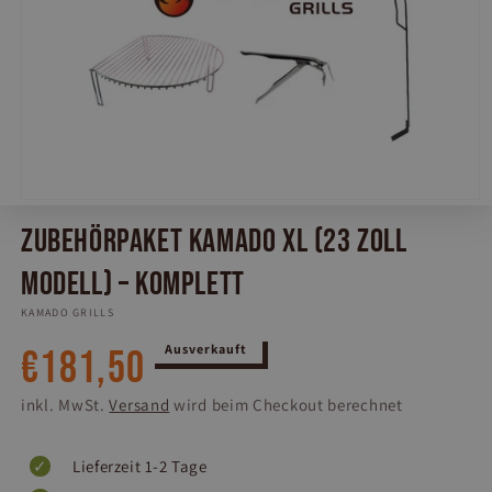
Medien
1
Zubehörpaket Kamado XL (23 Zoll
in
Modal
öffnen
Modell) – Komplett
KAMADO GRILLS
Normaler
Ausverkauft
€181,50
Preis
inkl. MwSt.
Versand
wird beim Checkout berechnet
Lieferzeit 1-2 Tage