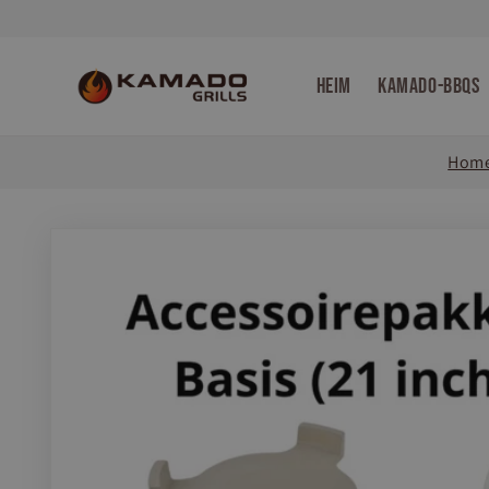
Direkt
zum
Inhalt
Heim
Kamado-BBQs
Hom
Zu
Produktinformationen
springen