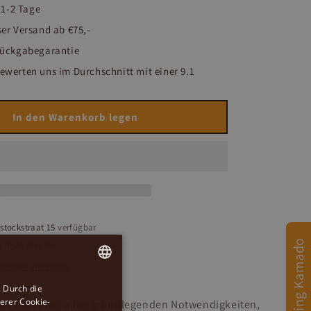
t 1-2 Tage
er Versand ab €75,-
Rückgabegarantie
werten uns im Durchschnitt mit einer 9.1
In den Warenkorb legen
stockstraat 15
verfügbar
Afmeting Kamado
g in 24 Stunden
ionen anzeigen
 Durch die
DUTCH
erer Cookie-
hes Paket mit allen grundlegenden Notwendigkeiten,