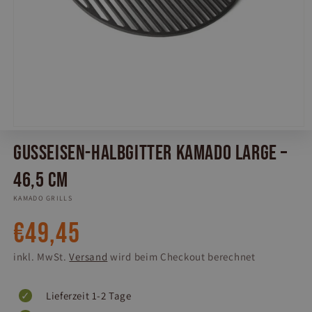
Medien
1
Gusseisen-Halbgitter Kamado Large –
in
Modal
öffnen
46,5 cm
KAMADO GRILLS
Normaler
€49,45
Preis
inkl. MwSt.
Versand
wird beim Checkout berechnet
Lieferzeit 1-2 Tage