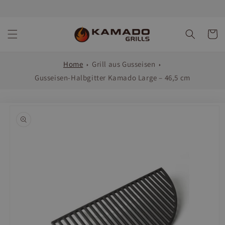
Direkt
zum
Inhalt
Warenko
Home
Grill aus Gusseisen
Gusseisen-Halbgitter Kamado Large – 46,5 cm
oduktinformationen
ringen