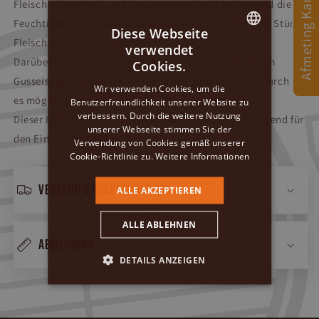
Afmeting Kamado
Fleisch, Ihren Fisch und Ihr Gemüse schnell grillen und die
Feuchtigkeit in Ihrem Produkt bewahren. So bleibt Ihr Stück
Diese Webseite
Fleisch noch schmackhafter!
verwendet
DUTCH
Darüber hinaus ist der Kontakt des Produkts mit einem
Cookies.
GERMAN
Gusseisengitter größer, da die Stäbe dicker sind. Dadurch ist
Wir verwenden Cookies, um die
es möglich, schöne Grillstreifen zu erzeugen.
Benutzerfreundlichkeit unserer Website zu
ENGLISH
verbessern. Durch die weitere Nutzung
Dieser halbe Rost aus Gusseisen eignet sich hervorragend für
unserer Webseite stimmen Sie der
den Einsatz im Flexible-Cooking-System.
Verwendung von Cookies gemäß unserer
Cookie-Richtlinie zu.
Weitere Informationen
Versand & Rücksendungen
ALLE AKZEPTIEREN
ALLE ABLEHNEN
Abmessung
DETAILS ANZEIGEN